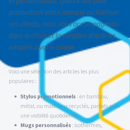
et personnalisés. Que ce soit pour
promouvoir votre marque ou fidéliser
vos clients, nous vous accompagnons
dans le choix et la création d’articles
adaptés à votre image.
Voici une sélection des articles les plus
populaires :
Stylos promotionnels
: en bambou,
métal, ou matériaux recyclés, parfaits pour
une visibilité quotidienne.
Mugs personnalisés
: isothermes,