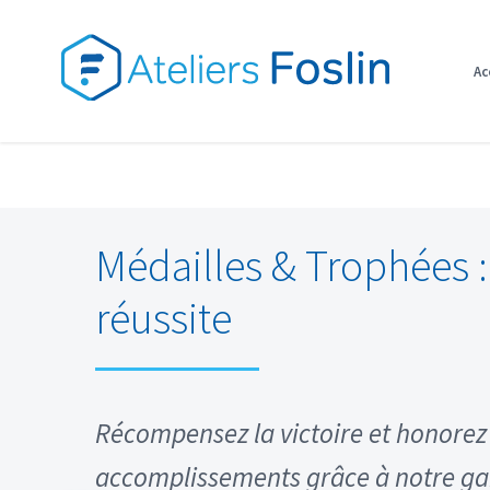
Skip
to
Ac
content
Médailles & Trophées :
réussite
Récompensez la victoire et honorez 
accomplissements grâce à notre g