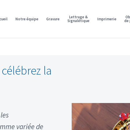
Lettrage &
Ob
cueil
Notre équipe
Gravure
Imprimerie
Signalétique
de
 célébrez la
les
amme variée de