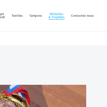
jet
Médailles
Textiles
Tampons
Contactez-nous
 pub
& Trophées