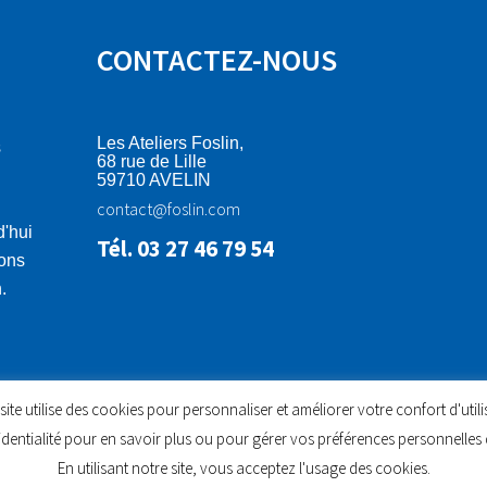
CONTACTEZ-NOUS
Les Ateliers Foslin,
s
68 rue de Lille
59710 AVELIN
contact@foslin.com
d'hui
Tél. 03 27 46 79 54
ions
.
site utilise des cookies pour personnaliser et améliorer votre confort d'utili
dentialité pour en savoir plus ou pour gérer vos préférences personnelles d
En utilisant notre site, vous acceptez l'usage des cookies.